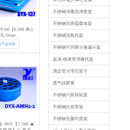
不锈钢消毒洗净筐篮
不锈钢培养皿载体架
PF500【0.5ML离心
-Shape
不锈钢洗瓶托架
看产品详情
不锈钢可升降分液漏斗架
血清-移液管消毒托盘
滴定管大理石架子
透气硅胶塞
不锈钢六联排鼠笼
不锈钢比色管架
不锈钢无菌均质架
M19 【1.5ML ◆
心管模块】U 形孔-