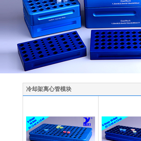
1
2
3
冷却架离心管模块