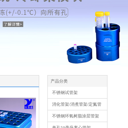
产品分类
不锈钢试管架
消化管架/消煮管架/定氮管
架
不锈钢环氧树脂涂层管架
单孔50毫升离心管架